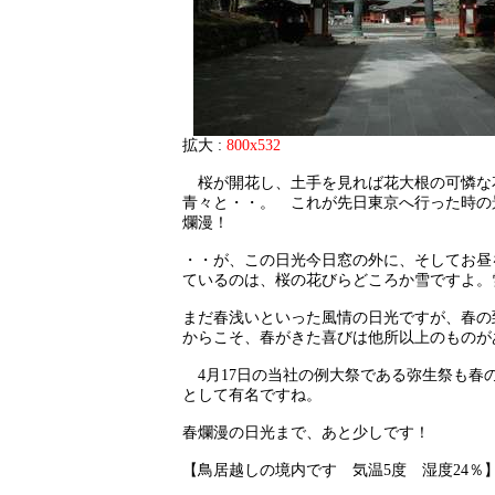
拡大 :
800x532
桜が開花し、土手を見れば花大根の可憐な
青々と・・。 これが先日東京へ行った時の
爛漫！
・・が、この日光今日窓の外に、そしてお昼
ているのは、桜の花びらどころか雪ですよ。
まだ春浅いといった風情の日光ですが、春の
からこそ、春がきた喜びは他所以上のものが
4月17日の当社の例大祭である弥生祭も春
として有名ですね。
春爛漫の日光まで、あと少しです！
【鳥居越しの境内です 気温5度 湿度24％