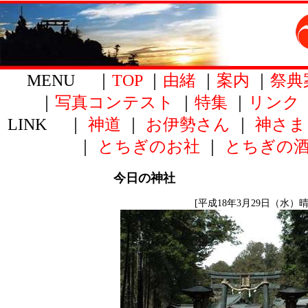
MENU ｜
TOP
｜
由緒
｜
案内
｜
祭典
｜
写真コンテスト
｜
特集
｜
リンク
LINK ｜
神道
｜
お伊勢さん
｜
神さま
｜
とちぎのお社
｜
とちぎの
今日の神社
[平成18年3月29日（水）晴