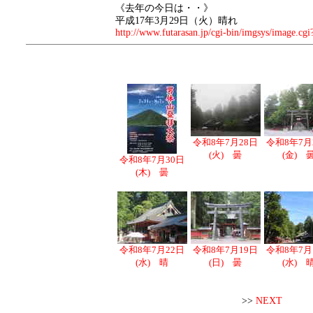
《去年の今日は・・》
平成17年3月29日（火）晴れ
http://www.futarasan.jp/cgi-bin/imgsys/image.cgi
令和8年7月28日
令和8年7月
(火) 曇
(金) 
令和8年7月30日
(木) 曇
令和8年7月22日
令和8年7月19日
令和8年7月
(水) 晴
(日) 曇
(水) 
>>
NEXT