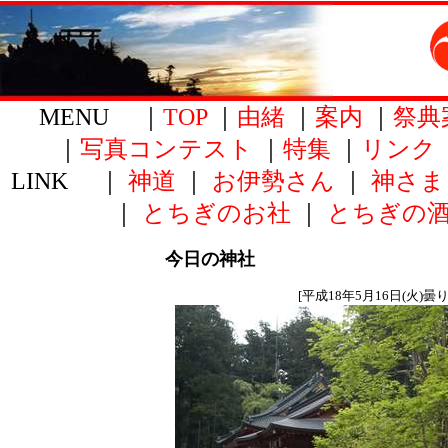
MENU ｜
TOP
｜
由緒
｜
案内
｜
祭典
｜
写真コンテスト
｜
特集
｜
リンク
LINK ｜
神道
｜
お伊勢さん
｜
神さま
｜
とちぎのお社
｜
とちぎの
今日の神社
[平成18年5月16日(火)曇り