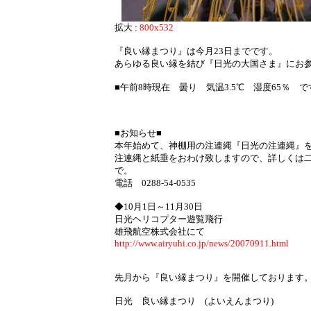
拡大 :
800x532
『良い縁まつり』は今月23日までです。
あらゆる良い縁を結び『日光の大国さま』にお
■午前8時現在 曇り 気温3.5℃ 湿度65％ で
■お知らせ■
本年始めて、神棚用の注連縄『日光の注連縄』
注連縄と紙垂をおわけ致しますので、詳しくは
で。
電話 0288-54-0535
◆10月1日～11月30日
日光ヘリコプター遊覧飛行
雄飛航空株式会社にて
http://www.airyuhi.co.jp/news/20070911.html
先月から『良い縁まつり』を開催しております
日光 良い縁まつり (よいえんまつり)