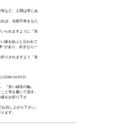
縁等など、人間は常にあ
あれば、当然不幸をもた
でいられますように『良
良い縁を結ぶと云われて
木”があり、好きなら一
お祈りされますよう「良
88-54-0535
る 『良い縁笹の輪』
なこと等を書いて流す。
い縁をお祈り下さ
処でお召し上がり下さい。
祈ります。