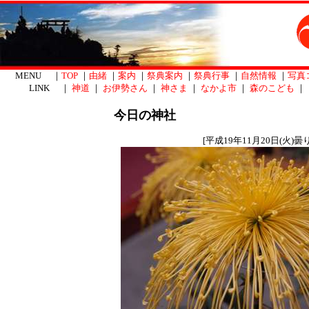
MENU ｜
TOP
｜
由緒
｜
案内
｜
祭典案内
｜
祭典行事
｜
自然情報
｜
写真
LINK ｜
神道
｜
お伊勢さん
｜
神さま
｜
なかよ市
｜
森のこども
｜
今日の神社
[平成19年11月20日(火)曇り