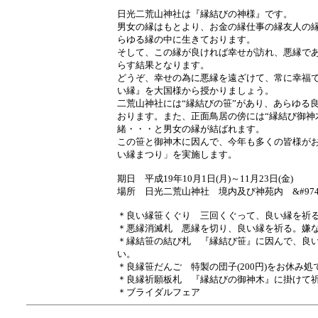
日光二荒山神社は『縁結びの神様』です。
男女の縁はもとより、お金の縁仕事の縁友人の
らゆる縁の中に生きております。
そして、この縁が良ければ幸せが訪れ、悪縁で
らす結果となります。
どうぞ、幸せの為に悪縁を遠ざけて、常に幸福
い縁』を大国様から授かりましょう。
二荒山神社には“縁結びの笹”があり、あらゆる
おります。また、正面鳥居の傍には“縁結び御神
緒・・・と男女の縁が結ばれます。
この笹と御神木に因んで、今年も多くの皆様が
い縁まつり」を実施します。
期日 平成19年10月1日(月)～11月23日(金)
場所 日光二荒山神社 境内及び神苑内 &#9742;02
＊良い縁笹くぐり 三回くぐって、良い縁を祈
＊悪縁消滅札 悪縁を切り、良い縁を祈る。嫌
＊縁結笹の結び札 『縁結び笹』に因んで、良
い。
＊良縁笹だんご 特製の団子(200円)をお休み
＊良縁祈願板札 『縁結びの御神木』に掛けて
＊ブライダルフェア