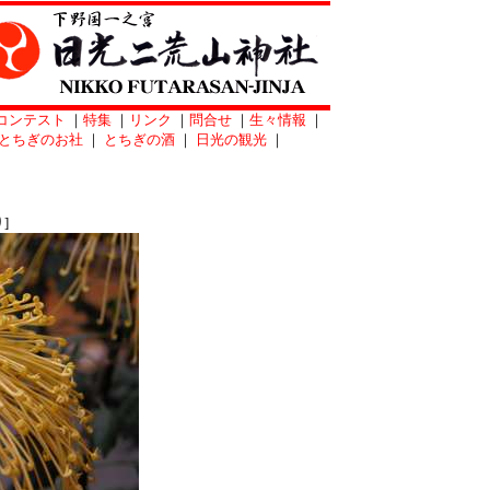
コンテスト
｜
特集
｜
リンク
｜
問合せ
｜
生々情報
｜
とちぎのお社
｜
とちぎの酒
｜
日光の観光
｜
]