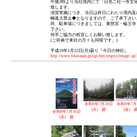
午後2時より当社境内にて『日光二社一寺文
致します。
演習実施につき、当日は終日にわたり境内及
輌進入禁止◆となりますので、ご了承下さい
尚、駐車場につきましては、東照宮・輪王寺
下さい。
何卒ご協力の程宜しくお願い致します。
(ご祈祷で来社の方々も同様です。)
平成19年1月22日(月)曇り『今日の神社』
http://www.futarasan.jp/cgi-bin/imgsys/image.cgi
令和8年7月28日
令和8年7月
(火) 曇
(金) 
令和8年7月30日
(木) 曇