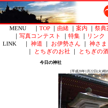
MENU ｜
TOP
｜
由緒
｜
案内
｜
祭典
｜
写真コンテスト
｜
特集
｜
リンク
LINK ｜
神道
｜
お伊勢さん
｜
神さま
｜
とちぎのお社
｜
とちぎの
今日の神社
[平成20年1月22日(火)晴