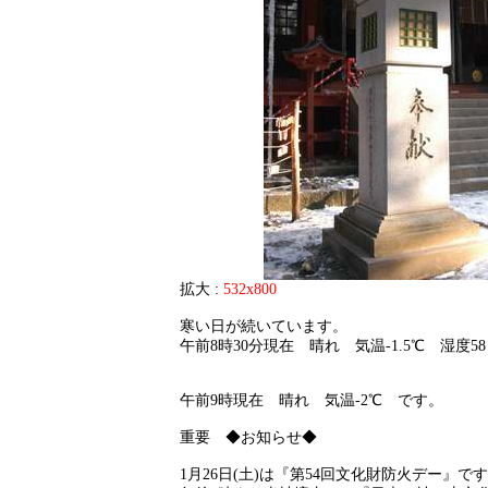
拡大 :
532x800
寒い日が続いています。
午前8時30分現在 晴れ 気温-1.5℃ 湿度5
午前9時現在 晴れ 気温-2℃ です。
重要 ◆お知らせ◆
1月26日(土)は『第54回文化財防火デー』で