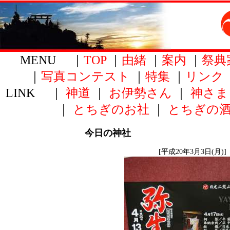
MENU ｜
TOP
｜
由緒
｜
案内
｜
祭典
｜
写真コンテスト
｜
特集
｜
リンク
LINK ｜
神道
｜
お伊勢さん
｜
神さま
｜
とちぎのお社
｜
とちぎの
今日の神社
[平成20年3月3日(月)]