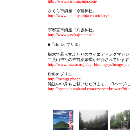
http://www.kashimajinja.com/
さくら市鎮座『今宮神社』
http://www.imamiyajinja.com/tdiary/
宇都宮市鎮座『八坂神社』
http://www.yasakajinja.net/
■『Briller ブリエ』
栃木で暮らすふたりのウイエディングマガジ
二荒山神社の神前結婚式が紹介されています
http://www.futarasan.jp/cgi-bin/imgsys/image_c.
Briller ブリエ
http://tochigi.pbe.jp/
雑誌の中身もご覧いただけます。 13ページ
http://openpub.realread.com/rrserver/browser?titl