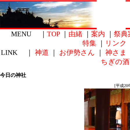
MENU ｜
TOP
｜
由緒
｜
案内
｜
祭典
特集
｜
リンク
LINK ｜
神道
｜
お伊勢さん
｜
神さま
ちぎの酒
今日の神社
[平成20