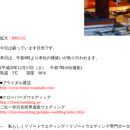
拡大 :
800x532
今日は曇っています日光です。
本日は、午前8時より本社の煤祓いが執り行われます。
[平成20年12月13日（土） 午前7時20分撮影]
気温 5℃ 湿度 68％
■ブライダル渡辺
http://www.bridal-watanabe.com/
■クローバーズウエディング
http://cloverswedding.jp/
二社一寺日光世界遺産ウエディング
http://cloverswedding.jp/nikko-wedding/index.html
― 私らしくリゾートウエディング！リゾートウエディング専門ポータ