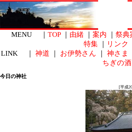
MENU ｜
TOP
｜
由緒
｜
案内
｜
祭典
特集
｜
リンク
LINK ｜
神道
｜
お伊勢さん
｜
神さま
ちぎの酒
今日の神社
[平成2