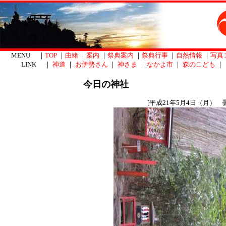
MENU ｜
TOP
｜
由緒
｜
案内
｜
祭典案内
｜
祭典行事
｜
自然情報
｜
写真
LINK ｜
神道
｜
お伊勢さん
｜
神さま
｜
なかよ市
｜
森のこども
｜
今日の神社
[平成21年5月4日（月） 曇