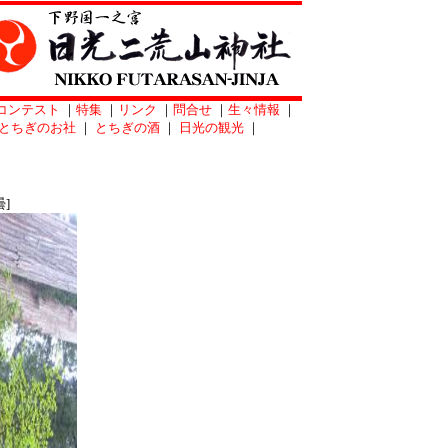
コンテスト
｜
特集
｜
リンク
｜
問合せ
｜
生々情報
｜
とちぎのお社
｜
とちぎの酒
｜
日光の観光
｜
]