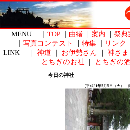
MENU ｜
TOP
｜
由緒
｜
案内
｜
祭典
｜
写真コンテスト
｜
特集
｜
リンク
LINK ｜
神道
｜
お伊勢さん
｜
神さま
｜
とちぎのお社
｜
とちぎの
今日の神社
[平成21年5月5日（火） 曇