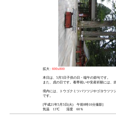
拡大 :
600x800
本日は、5月5日子供の日・端午の節句です。
また、戌の日です。着帯祝いや安産祈願には、
境内には、トウゴクミツバツツジやゴヨウツツ
です。
[平成21年5月5日(火) 午前8時10分撮影]
気温 13℃ 湿度 60％