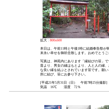
拡大 :
800x600
本日は、午前11時と午後1時に結婚奉告祭が
末永い幸せを御祈念致します。おめでとうご
写真は、神苑内にあります「縁結びの笹」で
昔より、男女の縁はもとより、人と人の縁、
な良い縁を結ぶとされています笹です。願い
所に結び、笹にお参り下さい。
[平成21年5月31日（日） 午前7時25分撮影]
気温 16℃ 湿度 72％