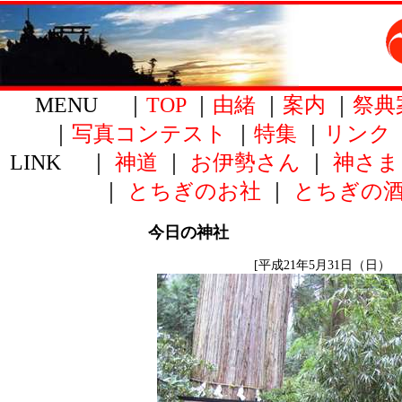
MENU ｜
TOP
｜
由緒
｜
案内
｜
祭典
｜
写真コンテスト
｜
特集
｜
リンク
LINK ｜
神道
｜
お伊勢さん
｜
神さま
｜
とちぎのお社
｜
とちぎの
今日の神社
[平成21年5月31日（日） 