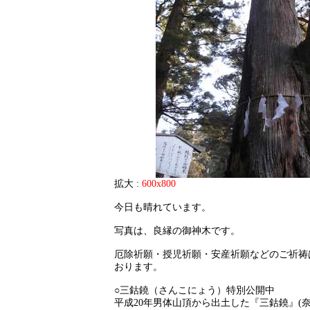
拡大 :
600x800
今日も晴れています。
写真は、良縁の御神木です。
厄除祈願・授児祈願・安産祈願などのご祈祷
おります。
○三鈷鐃（さんこにょう）特別公開中
平成20年男体山頂から出土した『三鈷鐃』(