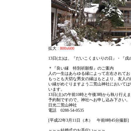
拡大 :
800x600
13日(土)は、『だいこくまいりの日』・『戌
＊『良い縁 特別祈願祭』のご案内
人の一生はあらゆる縁によって左右されてお
もっとも大切な男女の縁はもとより、友人の
い縁がめぐりますよう二荒山神社においては
います。
13日(土)の午前10時と午後3時から執り行え
予約制ですので、神社へお申し込み下さい。
日光二荒山神社
電話 0288-54-0535
[平成22年3月11日（木） 午前8時45分撮影]
～～～結婚式のお手伝い～～～