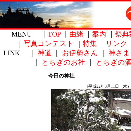
MENU ｜
TOP
｜
由緒
｜
案内
｜
祭典
｜
写真コンテスト
｜
特集
｜
リンク
LINK ｜
神道
｜
お伊勢さん
｜
神さま
｜
とちぎのお社
｜
とちぎの
今日の神社
[平成22年3月11日（木）