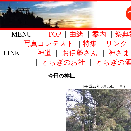
MENU ｜
TOP
｜
由緒
｜
案内
｜
祭典
｜
写真コンテスト
｜
特集
｜
リンク
LINK ｜
神道
｜
お伊勢さん
｜
神さま
｜
とちぎのお社
｜
とちぎの
今日の神社
[平成22年3月15日（月） 