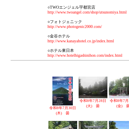
○TWOエンジェル宇都宮店
http://www.twoangel.com/shop/utsunomiya.html
○フォトジェニック
http://www.photogenic2000.com/
○金谷ホテル
http://www.kanayahotel.co.jp/index.html
○ホテル東日本
http://www.hotelhigashinihon.com/index.html
令和8年7月28日
令和8年7月
(火) 曇
(金) 
令和8年7月30日
(木) 曇