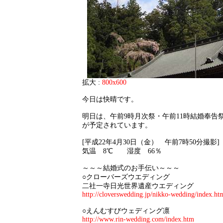
拡大 :
800x600
今日は快晴です。
明日は、午前9時月次祭・午前11時結婚奉告
が予定されています。
[平成22年4月30日（金） 午前7時50分撮影]
気温 8℃ 湿度 66％
～～～結婚式のお手伝い～～～
○クローバーズウエディング
二社一寺日光世界遺産ウエディング
http://cloverswedding.jp/nikko-wedding/index.ht
○えんむすびウェディング凛
http://www.rin-wedding.com/index.htm