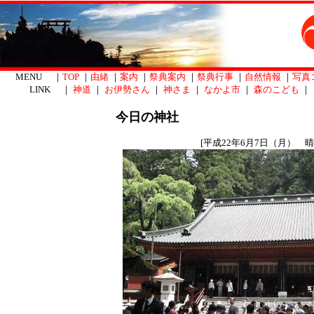
MENU ｜
TOP
｜
由緒
｜
案内
｜
祭典案内
｜
祭典行事
｜
自然情報
｜
写真
LINK ｜
神道
｜
お伊勢さん
｜
神さま
｜
なかよ市
｜
森のこども
｜
今日の神社
[平成22年6月7日（月） 晴