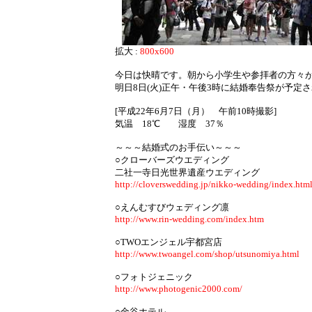
拡大 :
800x600
今日は快晴です。朝から小学生や参拝者の方々
明日8日(火)正午・午後3時に結婚奉告祭が予定
[平成22年6月7日（月） 午前10時撮影]
気温 18℃ 湿度 37％
～～～結婚式のお手伝い～～～
○クローバーズウエディング
二社一寺日光世界遺産ウエディング
http://cloverswedding.jp/nikko-wedding/index.htm
○えんむすびウェディング凛
http://www.rin-wedding.com/index.htm
○TWOエンジェル宇都宮店
http://www.twoangel.com/shop/utsunomiya.html
○フォトジェニック
http://www.photogenic2000.com/
○金谷ホテル