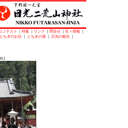
コンテスト
｜
特集
｜
リンク
｜
問合せ
｜
生々情報
｜
とちぎのお社
｜
とちぎの酒
｜
日光の観光
｜
れ]