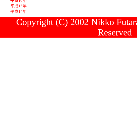
平成16年
平成15年
平成14年
Copyright (C) 2002 Nikko Futara
Reserved