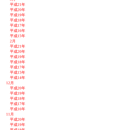
平成21年
平成20年
平成19年
平成18年
平成17年
平成16年
平成15年
2月
平成21年
平成20年
平成19年
平成18年
平成17年
平成15年
平成14年
12月
平成20年
平成19年
平成18年
平成17年
平成16年
11月
平成20年
平成19年
平成18年