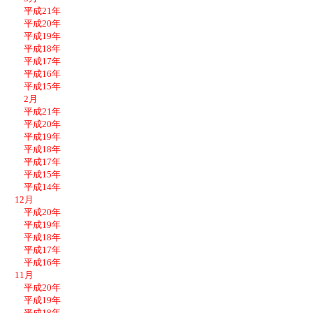
平成21年
平成20年
平成19年
平成18年
平成17年
平成16年
平成15年
2月
平成21年
平成20年
平成19年
平成18年
平成17年
平成15年
平成14年
12月
平成20年
平成19年
平成18年
平成17年
平成16年
11月
平成20年
平成19年
平成18年