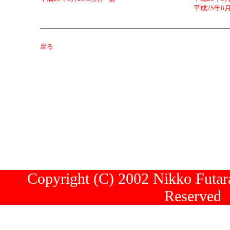
平成25年8
戻る
Copyright (C) 2002 Nikko Futara
Reserved