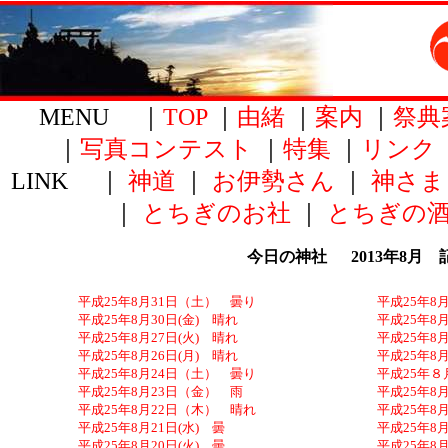
MENU ｜
TOP
｜
由緒
｜
案内
｜
祭典
｜
写真コンテスト
｜
特集
｜
リンク
LINK ｜
神道
｜
お伊勢さん
｜
神さま
｜
とちぎのお社
｜
とちぎの
今日の神社 2013年8月 
平成25年8月31日（土） 曇り
平成25年8月
平成25年8月30日(金) 晴れ
平成25年8月
平成25年8月27日(火) 晴れ
平成25年8月
平成25年8月26日(月) 晴れ
平成25年8月
平成25年8月24日（土） 曇り
平成25年８
平成25年8月23日（金） 雨
平成25年8
平成25年8月22日（木） 晴れ
平成25年8
平成25年8月21日(水) 曇
平成25年8月
平成25年8月20日(火) 曇
平成25年8月