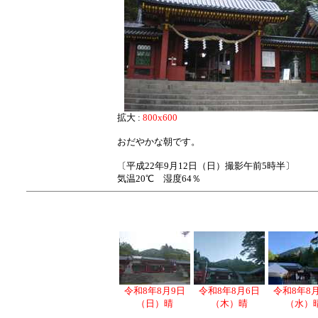
拡大 :
800x600
おだやかな朝です。
〔平成22年9月12日（日）撮影午前5時半〕
気温20℃ 湿度64％
令和8年8月9日
令和8年8月6日
令和8年8
（日）晴
（木）晴
（水）