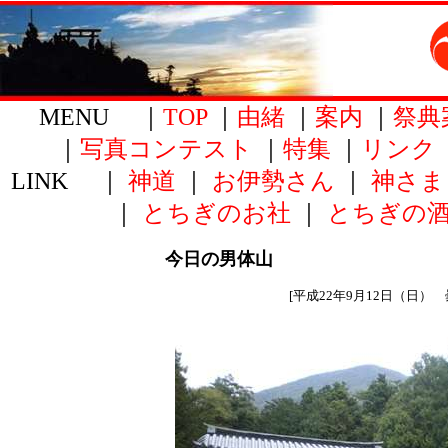
MENU ｜
TOP
｜
由緒
｜
案内
｜
祭典
｜
写真コンテスト
｜
特集
｜
リンク
LINK ｜
神道
｜
お伊勢さん
｜
神さま
｜
とちぎのお社
｜
とちぎの
今日の男体山
[平成22年9月12日（日） 