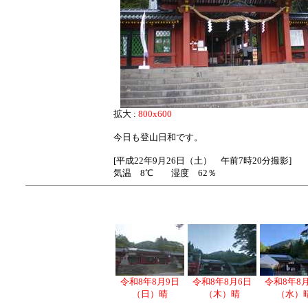
拡大 :
800x600
今日も登山日和です。
[平成22年9月26日（土） 午前7時20分撮影]
気温 8℃ 湿度 62％
令和8年8月9日
令和8年8月6日
令和8年8
（日）晴
（木）晴
（水）