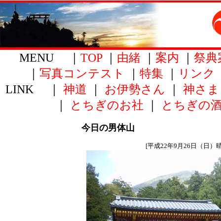
MENU ｜
TOP
｜
由緒
｜
案内
｜
祭典
｜
写真コンテスト
｜
特集
｜
リンク
LINK ｜
神道
｜
お伊勢さん
｜
神さま
｜
とちぎのお社
｜
とちぎの
今日の男体山
[平成22年9月26日（日）晴