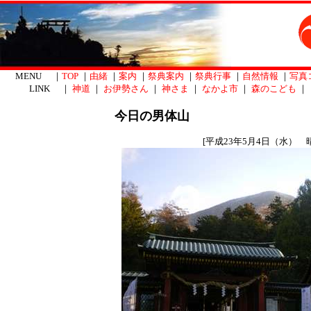
MENU ｜
TOP
｜
由緒
｜
案内
｜
祭典案内
｜
祭典行事
｜
自然情報
｜
写真
LINK ｜
神道
｜
お伊勢さん
｜
神さま
｜
なかよ市
｜
森のこども
｜
今日の男体山
[平成23年5月4日（水） 晴