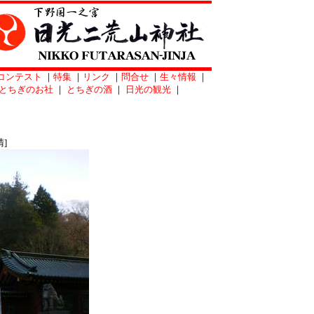
コンテスト
｜
特集
｜
リンク
｜
問合せ
｜
生々情報
｜
とちぎのお社
｜
とちぎの酒
｜
日光の観光
｜
]