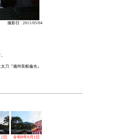
撮影日 : 2011/05/04
す。
大太刀『備州長船倫光』
月2日
令和8年8月1日