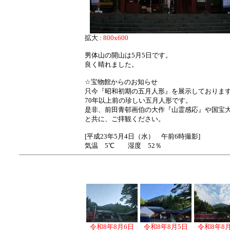
拡大 :
800x600
男体山の開山は5月5日です。
良く晴れました。
☆宝物館からのお知らせ
只今『昭和初期の五月人形』を展示しておりま
70年以上前の珍しい五月人形です。
是非、前田青邨画伯の大作『山霊感応』や国宝
と共に、ご拝観ください。
[平成23年5月4日（水） 午前6時撮影]
気温 5℃ 湿度 52％
令和8年8月6日
令和8年8月5日
令和8年8