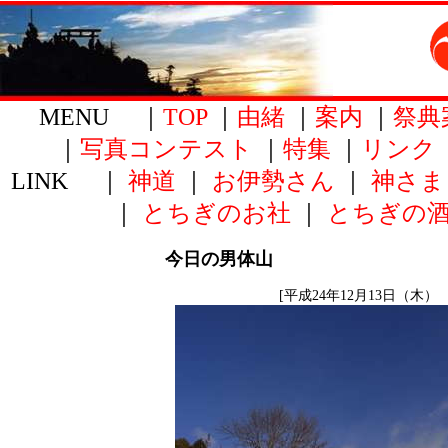
MENU ｜
TOP
｜
由緒
｜
案内
｜
祭典
｜
写真コンテスト
｜
特集
｜
リンク
LINK ｜
神道
｜
お伊勢さん
｜
神さま
｜
とちぎのお社
｜
とちぎの
今日の男体山
[平成24年12月13日（木）