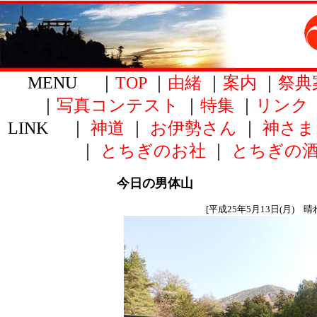
MENU ｜
TOP
｜
由緒
｜
案内
｜
祭典
｜
写真コンテスト
｜
特集
｜
リンク
LINK ｜
神道
｜
お伊勢さん
｜
神さま
｜
とちぎのお社
｜
とちぎの
今日の男体山
[平成25年5月13日(月) 晴