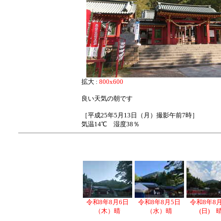
拡大 :
800x600
良い天気の朝です
［平成25年5月13日（月）撮影午前7時］
気温14℃ 湿度38％
令和8年8月6日
令和8年8月5日
令和8年8
（木）晴
（水）晴
(日) 