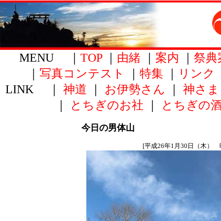
MENU ｜
TOP
｜
由緒
｜
案内
｜
祭典
｜
写真コンテスト
｜
特集
｜
リンク
LINK ｜
神道
｜
お伊勢さん
｜
神さま
｜
とちぎのお社
｜
とちぎの
今日の男体山
[平成26年1月30日（木） 