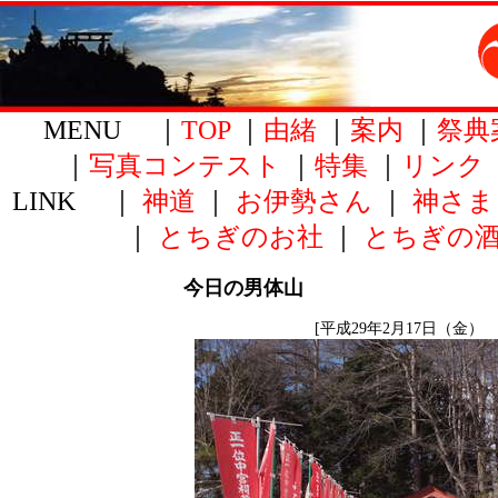
MENU ｜
TOP
｜
由緒
｜
案内
｜
祭典
｜
写真コンテスト
｜
特集
｜
リンク
LINK ｜
神道
｜
お伊勢さん
｜
神さま
｜
とちぎのお社
｜
とちぎの
今日の男体山
[平成29年2月17日（金） 