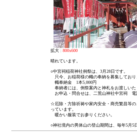
拡大 :
800x600
晴れています。
○中宮祠稲荷神社例祭は、3月28日です。
只今、お稲荷様の幟の奉納を募集しており
幟奉納金 1本5,000円
奉納者には、例祭案内と神札をお渡しいた
お申込・問合せは、二荒山神社中宮祠 電話0288
☆厄除・方除祈祷や家内安全・商売繁昌等の
っています。
暖かい服装でお参りください。
○神社境内の男体山の登山期間は、毎年5月5日