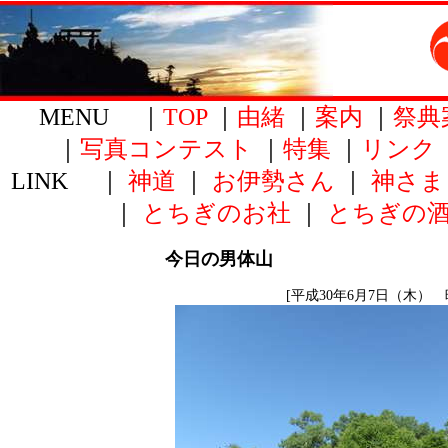
MENU ｜
TOP
｜
由緒
｜
案内
｜
祭典
｜
写真コンテスト
｜
特集
｜
リンク
LINK ｜
神道
｜
お伊勢さん
｜
神さま
｜
とちぎのお社
｜
とちぎの
今日の男体山
[平成30年6月7日（木） 