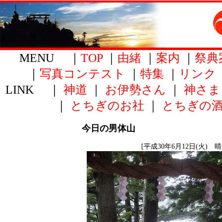
MENU ｜
TOP
｜
由緒
｜
案内
｜
祭典
｜
写真コンテスト
｜
特集
｜
リンク
LINK ｜
神道
｜
お伊勢さん
｜
神さま
｜
とちぎのお社
｜
とちぎの
今日の男体山
[平成30年6月12日(火) 晴