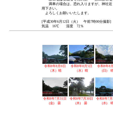
満車の場合は、恐れ入りますが、神社近
用下さい。
よろしくお願いいたします。
[平成30年6月12日（火） 午前7時00分撮影]
気温 16℃ 湿度 72％
令和8年8月6日
令和8年8月5日
令和8年8
（木）晴
（水）晴
(日) 
令和8年7月31日
令和8年7月30日
令和8年7月
(金) 曇
(木) 曇
(水) 