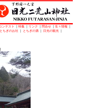
コンテスト
｜
特集
｜
リンク
｜
問合せ
｜
生々情報
｜
とちぎのお社
｜
とちぎの酒
｜
日光の観光
｜
]