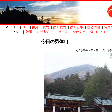
MENU ｜
TOP
｜
由緒
｜
案内
｜
祭典案内
｜
祭典行事
｜
自然情報
｜
写真
LINK ｜
神道
｜
お伊勢さん
｜
神さま
｜
なかよ市
｜
森のこども
｜
今日の男体山
[令和元年5月6日（月）晴