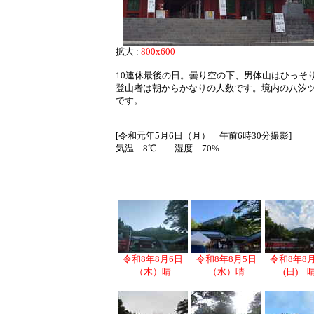
拡大 :
800x600
10連休最後の日。曇り空の下、男体山はひっそ
登山者は朝からかなりの人数です。境内の八汐
です。
[令和元年5月6日（月） 午前6時30分撮影]
気温 8℃ 湿度 70%
令和8年8月6日
令和8年8月5日
令和8年8
（木）晴
（水）晴
(日) 