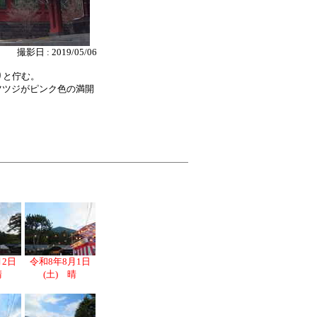
撮影日 : 2019/05/06
りと佇む。
ツツジがピンク色の満開
月2日
令和8年8月1日
晴
(土) 晴