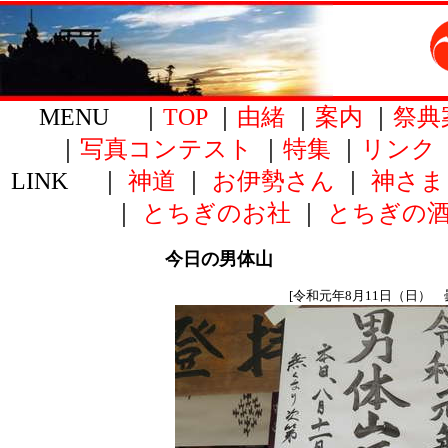
MENU ｜
TOP
｜
由緒
｜
案内
｜
祭典
｜
写真コンテスト
｜
特集
｜
リンク
LINK ｜
神道
｜
お伊勢さん
｜
神さま
｜
とちぎのお社
｜
とちぎの
今日の男体山
[令和元年8月11日（日） 