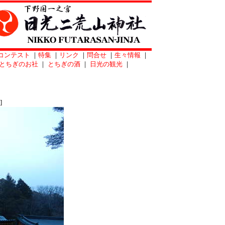
コンテスト
｜
特集
｜
リンク
｜
問合せ
｜
生々情報
｜
とちぎのお社
｜
とちぎの酒
｜
日光の観光
｜
]