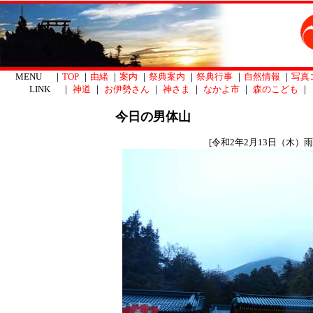
MENU ｜
TOP
｜
由緒
｜
案内
｜
祭典案内
｜
祭典行事
｜
自然情報
｜
写真
LINK ｜
神道
｜
お伊勢さん
｜
神さま
｜
なかよ市
｜
森のこども
｜
今日の男体山
[令和2年2月13日（木）雨