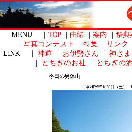
MENU ｜
TOP
｜
由緒
｜
案内
｜
祭典
｜
写真コンテスト
｜
特集
｜
リンク
LINK ｜
神道
｜
お伊勢さん
｜
神さま
｜
とちぎのお社
｜
とちぎの
今日の男体山
[令和2年5月30日（土） 