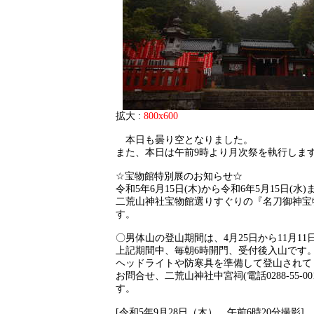
拡大 :
800x600
本日も曇り空となりました。
また、本日は午前9時より月次祭を執行しま
☆宝物館特別展のお知らせ☆
令和5年6月15日(木)から令和6年5月15日(水)
二荒山神社宝物館選りすぐりの『名刀御神宝
す。
〇男体山の登山期間は、4月25日から11月11
上記期間中、毎朝6時開門、受付後入山です
ヘッドライトや防寒具を準備して登山されて
お問合せ、二荒山神社中宮祠(電話0288-55-0
す。
[令和5年9月28日（木） 午前6時20分撮影]