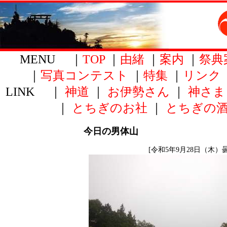
MENU ｜
TOP
｜
由緒
｜
案内
｜
祭典
｜
写真コンテスト
｜
特集
｜
リンク
LINK ｜
神道
｜
お伊勢さん
｜
神さま
｜
とちぎのお社
｜
とちぎの
今日の男体山
[令和5年9月28日（木）曇