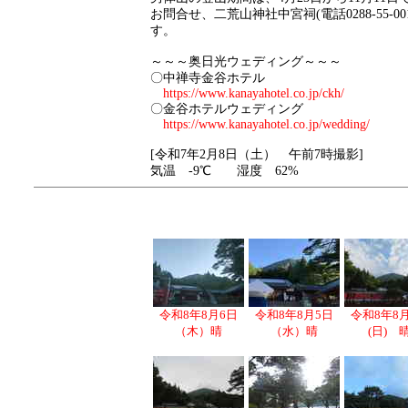
お問合せ、二荒山神社中宮祠(電話0288-55-0
す。
～～～奥日光ウェディング～～～
〇中禅寺金谷ホテル
https://www.kanayahotel.co.jp/ckh/
〇金谷ホテルウェディング
https://www.kanayahotel.co.jp/wedding/
[令和7年2月8日（土） 午前7時撮影]
気温 -9℃ 湿度 62%
令和8年8月6日
令和8年8月5日
令和8年8
（木）晴
（水）晴
(日) 