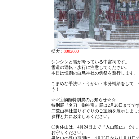
拡大 :
800x600
シンシンと雪が降っている中宮祠です。
雪道の運転・歩行に注意してください。
本日は恒例の白鳥神社の例祭を斎行します。
こまめな手洗い・うがい・水分補給をして、
う！
☆☆宝物館特別展のお知らせ☆☆
特別展『名刀 御神宝』展は2月28日までで
二荒山神社選りすぐりのご宝物を展示しまし
参拝と共にお楽しみください。
〇男体山は、4月24日まで『入山禁止』です
お守りください。
男体山の登山期間は、4月25日から11月11日