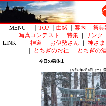
MENU ｜
TOP
｜
由緒
｜
案内
｜
祭典
｜
写真コンテスト
｜
特集
｜
リンク
LINK ｜
神道
｜
お伊勢さん
｜
神さま
｜
とちぎのお社
｜
とちぎの
今日の男体山
[令和7年2月8日（土）雪