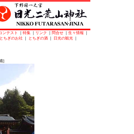
コンテスト
｜
特集
｜
リンク
｜
問合せ
｜
生々情報
｜
とちぎのお社
｜
とちぎの酒
｜
日光の観光
｜
晴]