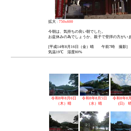
拡大 :
750x600
今朝は、気持ちの良い朝でした。
お盆休みの為でしょうか、親子で登拝の方がい
[平成14年8月16日（金）晴 午前7時 撮影]
気温19℃ 湿度80%
令和8年8月6日
令和8年8月5日
令和8年8
（木）晴
（水）晴
(日) 