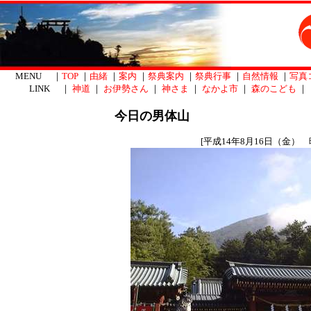
MENU ｜
TOP
｜
由緒
｜
案内
｜
祭典案内
｜
祭典行事
｜
自然情報
｜
写真
LINK ｜
神道
｜
お伊勢さん
｜
神さま
｜
なかよ市
｜
森のこども
｜
今日の男体山
[平成14年8月16日（金） 