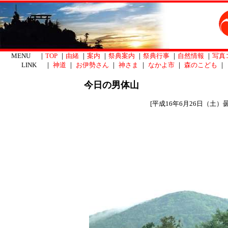
MENU ｜
TOP
｜
由緒
｜
案内
｜
祭典案内
｜
祭典行事
｜
自然情報
｜
写真
LINK ｜
神道
｜
お伊勢さん
｜
神さま
｜
なかよ市
｜
森のこども
｜
今日の男体山
[平成16年6月26日（土）曇