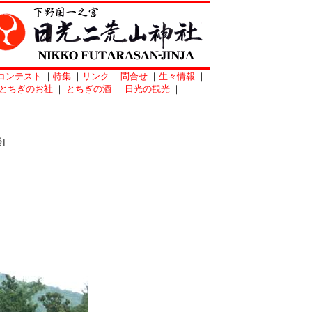
コンテスト
｜
特集
｜
リンク
｜
問合せ
｜
生々情報
｜
とちぎのお社
｜
とちぎの酒
｜
日光の観光
｜
]