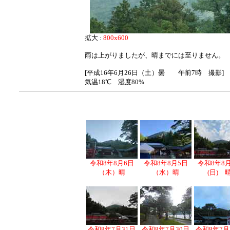
拡大 :
800x600
雨は上がりましたが、晴までには至りません。
[平成16年6月26日（土）曇 午前7時 撮影]
気温18℃ 湿度80%
令和8年8月6日
令和8年8月5日
令和8年8
（木）晴
（水）晴
(日) 
令和8年7月31日
令和8年7月30日
令和8年7月