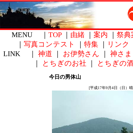
MENU ｜
TOP
｜
由緒
｜
案内
｜
祭典
｜
写真コンテスト
｜
特集
｜
リンク
LINK ｜
神道
｜
お伊勢さん
｜
神さま
｜
とちぎのお社
｜
とちぎの
今日の男体山
[平成17年9月4日（日）晴