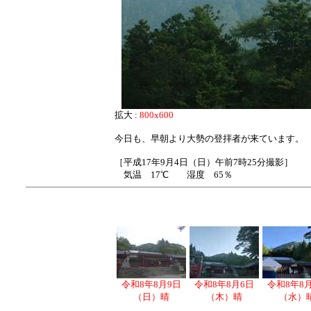
拡大 :
800x600
今日も、早朝より大勢の登拝者が来ています。
［平成17年9月4日（日）午前7時25分撮影］
気温 17℃ 湿度 65％
令和8年8月9日
令和8年8月6日
令和8年8
（日）晴
（木）晴
（水）