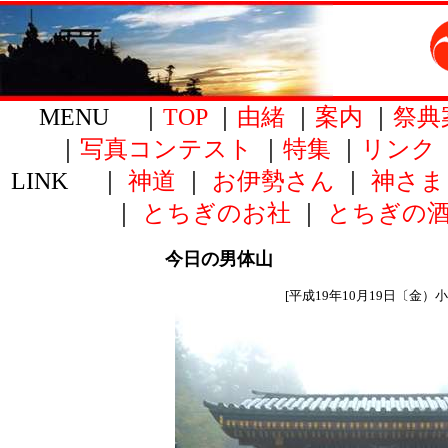
MENU ｜
TOP
｜
由緒
｜
案内
｜
祭典
｜
写真コンテスト
｜
特集
｜
リンク
LINK ｜
神道
｜
お伊勢さん
｜
神さま
｜
とちぎのお社
｜
とちぎの
今日の男体山
[平成19年10月19日〔金）小