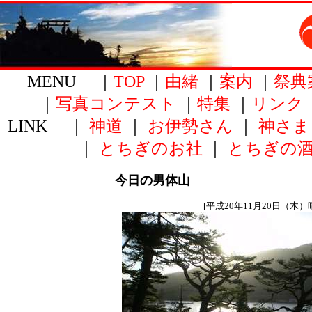
MENU ｜
TOP
｜
由緒
｜
案内
｜
祭典
｜
写真コンテスト
｜
特集
｜
リンク
LINK ｜
神道
｜
お伊勢さん
｜
神さま
｜
とちぎのお社
｜
とちぎの
今日の男体山
[平成20年11月20日（木）