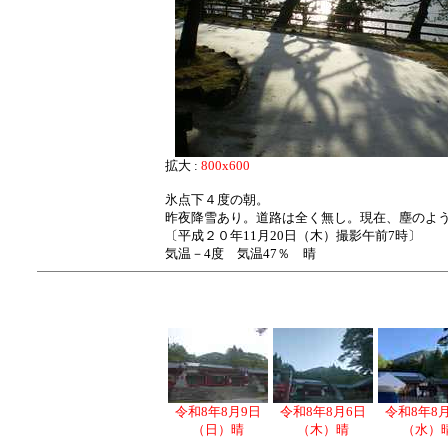
拡大 :
800x600
氷点下４度の朝。
昨夜降雪あり。道路は全く無し。現在、塵のよ
〔平成２０年11月20日（木）撮影午前7時〕
気温－4度 気温47％ 晴
令和8年8月9日
令和8年8月6日
令和8年8
（日）晴
（木）晴
（水）