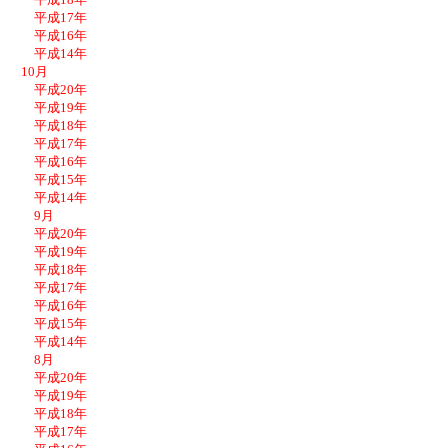
平成17年
平成16年
平成14年
10月
平成20年
平成19年
平成18年
平成17年
平成16年
平成15年
平成14年
9月
平成20年
平成19年
平成18年
平成17年
平成16年
平成15年
平成14年
8月
平成20年
平成19年
平成18年
平成17年