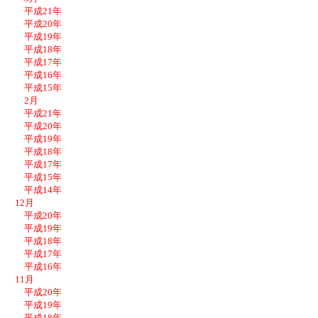
平成21年
平成20年
平成19年
平成18年
平成17年
平成16年
平成15年
2月
平成21年
平成20年
平成19年
平成18年
平成17年
平成15年
平成14年
12月
平成20年
平成19年
平成18年
平成17年
平成16年
11月
平成20年
平成19年
平成18年