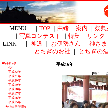
MENU ｜
TOP
｜
由緒
｜
案内
｜
祭典
｜
写真コンテスト
｜
特集
｜
リンク
LINK ｜
神道
｜
お伊勢さん
｜
神さま
｜
とちぎのお社
｜
とちぎの
■祭典行事
平成16年
4月
平成22年
[8月6日 
平成21年
平成20年
平成19年
平成18年
平成17年
平成16年
平成15年
★弥生祭(例祭)