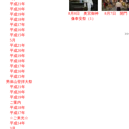
平成21年
平成20年
8月8日 奥宮御神
8月7日 開門
平成19年
像奉安祭（1）
平成18年
平成17年
平成16年
>
平成15年
5月
平成21年
平成20年
平成19年
平成18年
平成17年
平成16年
平成15年
男体山登拝大祭
平成21年
平成20年
平成19年
ご案内
平成18年
平成17年
☆ご来光☆
平成14年
3月