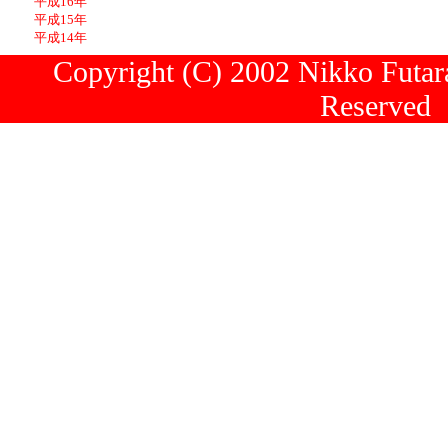
平成16年
平成15年
平成14年
Copyright (C) 2002 Nikko Futara
Reserved