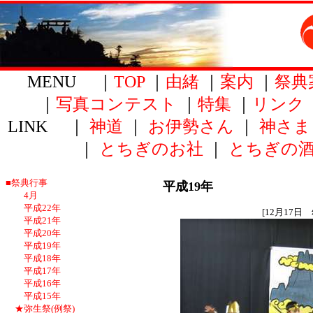
MENU ｜
TOP
｜
由緒
｜
案内
｜
祭典
｜
写真コンテスト
｜
特集
｜
リンク
LINK ｜
神道
｜
お伊勢さん
｜
神さま
｜
とちぎのお社
｜
とちぎの
■祭典行事
平成19年
4月
平成22年
[12月17日
平成21年
平成20年
平成19年
平成18年
平成17年
平成16年
平成15年
★弥生祭(例祭)