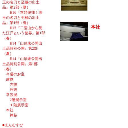
玉の名刀と至極の出土
品』第2部（夏）
H16『本領発揮！珠
玉の名刀と至極の出土
品』第1部（春）
本社
H15『二荒山から見
た江戸という世界』第1部
（春）
H14『山頂未公開出
土品特別公開』第2部
（夏）
H14『山頂未公開出
土品特別公開』第1部
（春）
今週のお宝
建物
内観
外観
常設展
2階展示室
１階展示室
本社
神苑
■えんむすび