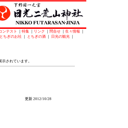
コンテスト
｜
特集
｜
リンク
｜
問合せ
｜
生々情報
｜
とちぎのお社
｜
とちぎの酒
｜
日光の観光
｜
展示されています。
更新 2012/10/28