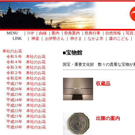
MENU ｜
TOP
｜
由緒
｜
案内
｜
祭典案内
｜
祭典行事
｜
自然情報
｜
写真
LINK ｜
神道
｜
お伊勢さん
｜
神さま
｜
なかよ市
｜
森のこども
｜
本社のお花
■宝物館
令和５年 本社のお花
令和４年 本社のお花
国宝・重要文化財 数々の貴重な宝物が
令和３年 本社のお花
令和２年 本社のお花
令和元年 本社のお花
収蔵品
平成27年 本社のお花
平成26年 本社のお花
平成25年 本社のお花
平成24年 本社のお花
平成23年 本社のお花
平成22年 本社のお花
平成21年 本社のお花
出陳の案内
平成20年 本社のお花
平成19年 本社のお花