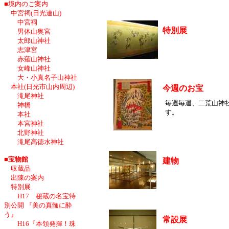
■境内のご案内
中宮祠(日光連山)
中宮祠
特別展
男体山奥宮
太郎山神社
志津宮
赤薙山神社
女峰山神社
大・小真名子山神社
本社(日光市山内周辺)
今週のお宝
滝尾神社
毎週毎週、二荒山神
神橋
す。
本社
本宮神社
北野神社
滝尾高徳水神社
■宝物館
建物
収蔵品
出陳の案内
特別展
H17 秘蔵の名宝特
別公開 『美の真髄に酔
う』
常設展
H16『本領発揮！珠