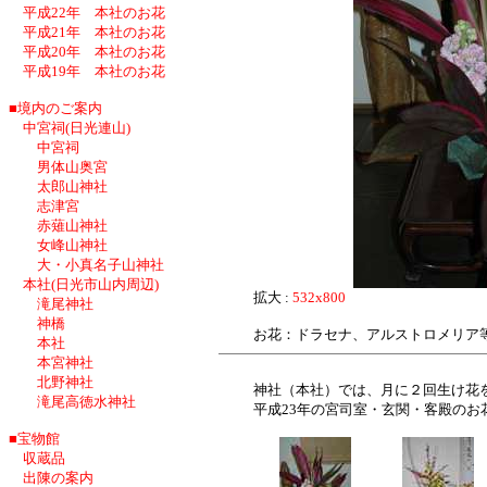
平成22年 本社のお花
平成21年 本社のお花
平成20年 本社のお花
平成19年 本社のお花
■境内のご案内
中宮祠(日光連山)
中宮祠
男体山奥宮
太郎山神社
志津宮
赤薙山神社
女峰山神社
大・小真名子山神社
本社(日光市山内周辺)
拡大 :
532x800
滝尾神社
神橋
お花：ドラセナ、アルストロメリア
本社
本宮神社
北野神社
神社（本社）では、月に２回生け花
滝尾高徳水神社
平成23年の宮司室・玄関・客殿のお
■宝物館
収蔵品
出陳の案内